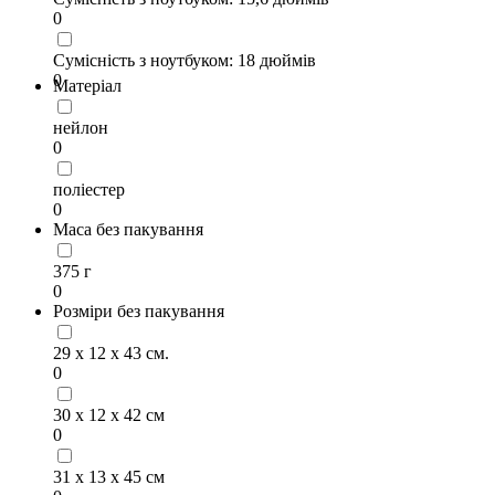
0
Сумісність з ноутбуком: 18 дюймів
0
Матеріал
нейлон
0
поліестер
0
Маса без пакування
375 г
0
Розміри без пакування
29 х 12 х 43 см.
0
30 х 12 х 42 см
0
31 х 13 х 45 см