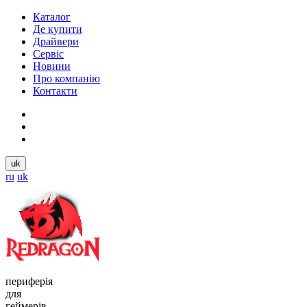
Каталог
Де купити
Драйвери
Сервіс
Новини
Про компанію
Контакти
uk
ru
uk
периферія
для
геймерів