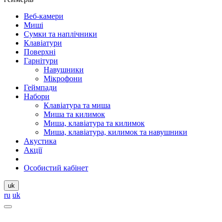
Веб-камери
Миші
Сумки та наплічники
Клавіатури
Поверхні
Гарнітури
Навушники
Мікрофони
Геймпади
Набори
Клавіатура та миша
Миша та килимок
Миша, клавіатура та килимок
Миша, клавіатура, килимок та навушники
Акустика
Акції
Особистий кабінет
uk
ru
uk