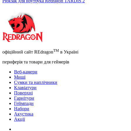
Рюкзак для ноутбука Redragon TARDIS 2
TM
офіційний сайт REdragon
в Україні
периферія та товари для геймерів
Веб-камери
Миші
Сумки та наплічники
Клавіатури
Поверхні
Гарнітури
Геймпади
Набори
Акустика
Акції