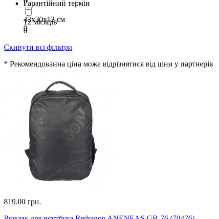
0
Гарантійний термін
42х30х12 см
12 місяців
0
0
Скинути всі фільтри
* Рекомендованна ціна може відрізнятися від ціни у партнерів
819.00 грн.
Рюкзак для ноутбука Redragon ANENEAS GB-76 (70476)