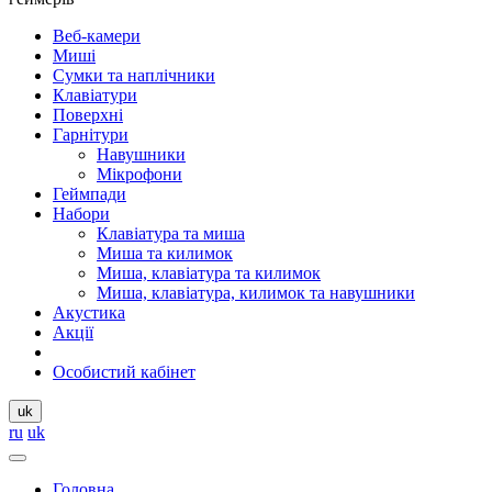
Веб-камери
Миші
Сумки та наплічники
Клавіатури
Поверхні
Гарнітури
Навушники
Мікрофони
Геймпади
Набори
Клавіатура та миша
Миша та килимок
Миша, клавіатура та килимок
Миша, клавіатура, килимок та навушники
Акустика
Акції
Особистий кабінет
uk
ru
uk
Головна