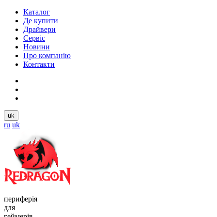
Каталог
Де купити
Драйвери
Сервіс
Новини
Про компанію
Контакти
uk
ru
uk
периферія
для
геймерів