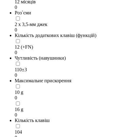
12 місяців
0
Роз`єми
2 x 3,5-мм джек
0
Кількість додаткових клавіш (функцій)
12 (+FN)
0
Чутливість (навушники)
110±3
0
Максимальне прискорення
10 g
0
16 g
0
Кількість клавіш
104