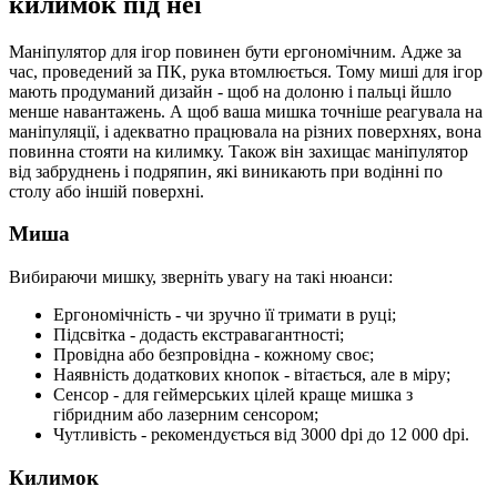
килимок під неї
Маніпулятор для ігор повинен бути ергономічним. Адже за
час, проведений за ПК, рука втомлюється. Тому миші для ігор
мають продуманий дизайн - щоб на долоню і пальці йшло
менше навантажень. А щоб ваша мишка точніше реагувала на
маніпуляції, і адекватно працювала на різних поверхнях, вона
повинна стояти на килимку. Також він захищає маніпулятор
від забруднень і подряпин, які виникають при водінні по
столу або іншій поверхні.
Миша
Вибираючи мишку, зверніть увагу на такі нюанси:
Ергономічність - чи зручно її тримати в руці;
Підсвітка - додасть екстравагантності;
Провідна або безпровідна - кожному своє;
Наявність додаткових кнопок - вітається, але в міру;
Сенсор - для геймерських цілей краще мишка з
гібридним або лазерним сенсором;
Чутливість - рекомендується від 3000 dpi до 12 000 dpi.
Килимок