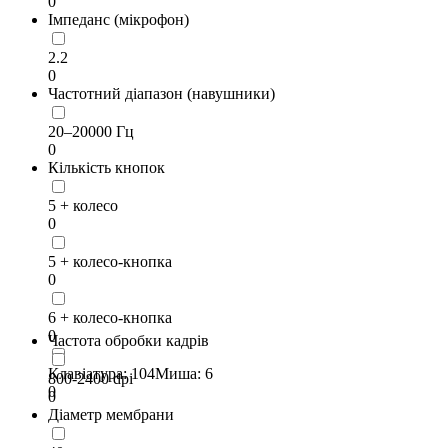
0
Імпеданс (мікрофон)
2.2
0
Частотний діапазон (навушники)
20–20000 Гц
0
Кількість кнопок
5 + колесо
0
5 + колесо-кнопка
0
6 + колесо-кнопка
0
Частота обробки кадрів
Клавіатура: 104Миша: 6
800-2400 dpi
0
0
Діаметр мембрани