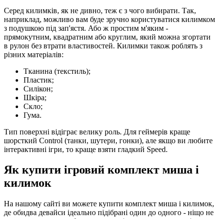
Серед килимків, як не дивно, теж є з чого вибирати. Так,
наприклад, можливо вам буде зручно користуватися килимком
з подушкою під зап'ястя. Або ж простим м'яким -
прямокутним, квадратним або круглим, який можна згортати
в рулон без втрати властивостей. Килимки також роблять з
різних матеріалів:
Тканина (текстиль);
Пластик;
Силікон;
Шкіра;
Скло;
Гума.
Тип поверхні відіграє велику роль. Для геймерів краще
шорсткий Control (танки, шутери, гонки), але якщо ви любите
інтерактивні ігри, то краще взяти гладкий Speed.
Як купити ігровий комплект миша і
килимок
На нашому сайті ви можете купити комплект миша і килимок,
де обидва девайси ідеально підібрані один до одного - ніщо не