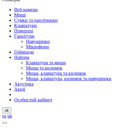
Веб-камери
Миші
Сумки та наплічники
Клавіатури
Поверхні
Гарнітури
Навушники
Мікрофони
Геймпади
Набори
Клавіатура та миша
Миша та килимок
Миша, клавіатура та килимок
Миша, клавіатура, килимок та навушники
Акустика
Акції
Особистий кабінет
uk
ru
uk