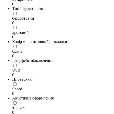
0
Тип підключення
бездротовий
0
дротовий
0
Колір мови основної розкладки
білий
0
Інтерфейс підключення
USB
0
Пповерхня
Speed
0
Акустичне оформлення
закрите
0